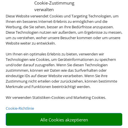
URLAUB
Cookie-Zustimmung
verwalten
Diese Website verwendet Cookies und Targeting Technologien, um
Ihnen ein besseres Internet-Erlebnis zu ermöglichen und die
Werbung, die Sie sehen, besser an Ihre Bedürfnisse anzupassen.
Diese Technologien nutzen wir außerdem, um Ergebnisse zu messen,
Andalusien, Kuba, Kanada, die USA oder
um zu verstehen, woher unsere Besucher kommen oder um unsere
Website weiter zu entwickeln.
doch lieber Asien? Es gibt so viel zu
entdecken auf der Welt und mit unseren
Um Ihnen ein optimales Erlebnis zu bieten, verwenden wir
Rundreiseangebote erleben Sie Ihre
Technologien wie Cookies, um Geräteinformationen zu speichern
und/oder darauf zuzugreifen. Wenn Sie diesen Technologien
Traumdestinationen in ihrer vollen Vielfalt.
zustimmmen, können wir Daten wie das Surfverhalten oder
eindeutige IDs auf dieser Website verarbeiten. Wenn Sie ihre
Zustimmung nicht erteilen oder zurückziehen, können bestimmte
Merkmale und Funktionen beeinträchtigt werden.
Wir verwenden Statistiken-Cookies und Marketing Cookies.

Cookie-Richtlinie
Alle Cookies akzeptieren