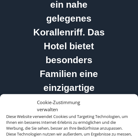
ein nahe
gelegenes
Korallenriff. Das
Hotel bietet
besonders
Familien eine
einzigartige
Urlaubserfahrung.
Cookie-Zustimmung
verwalten
Diese Website verwendet Cookies und Targeting Technologien, um
Ihnen ein besseres Internet-Erlebnis zu ermöglichen und die
Werbung, die Sie sehen, besser an Ihre Bedürfnisse anzupassen.
Diese Technologien nutzen wir außerdem, um Ergebnisse zu messen,