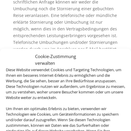
schriftlichen Anfrage können wir weder die
Umbuchung noch die Stornierung einer gebuchten
Reise veranlassen. Eine telefonische oder mündliche
erklärte Stornierung oder Umbuchung ist nur
möglich, wenn dies in den Vertragsbedingungen des
entsprechenden Leistungserbringers vorgesehen ist.
Telefonische Umbuchungen und/oder Stornierungen
werden durch uns im Anschluss per E-Mail bestätigt.
Sie sind verpflichtet, in diesem Zusammenhang
Cookie-Zustimmung
auftretende eventuelle Unstimmigkeiten uns
verwalten
unverzüglich mitzuteilen.
Diese Website verwendet Cookies und Targeting Technologien, um
Ihnen ein besseres Internet-Erlebnis zu ermöglichen und die
6.3. Wir erheben in der Regel keine eigenen
Werbung, die Sie sehen, besser an Ihre Bedürfnisse anzupassen.
Servicegebühren oder Bearbeitungsentgelte für
Diese Technologien nutzen wir außerdem, um Ergebnisse zu messen,
Rücktritt / Umbuchung und /oder Stornierung. Wenn
um zu verstehen, woher unsere Besucher kommen oder um unsere
wir Servicegebühren oder Bearbeitungsentgelte
Website weiter zu entwickeln.
erheben, informieren wir sie vor der Buchung
Um Ihnen ein optimales Erlebnis zu bieten, verwenden wir
darüber. Generell ausgenommen hiervon ist der
Technologien wie Cookies, um Geräteinformationen zu speichern
Rücktritt / die Umbuchung und /oder die Stornierung
und/oder darauf zuzugreifen. Wenn Sie diesen Technologien
von nicht im Zusammenhang mit einer Pauschalreise
zustimmmen, können wir Daten wie das Surfverhalten oder
gebuchten Flugbeförderungsleistungen („Nur-Flug-
eindeutige IDs auf dieser Website verarbeiten. Wenn Sie ihre