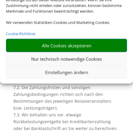
Buchung“). Hier erheben wir ggfs. eigene
Zustimmung nicht erteilen oder zurückziehen, können bestimmte
Merkmale und Funktionen beeinträchtigt werden.
Servicegebühren oder Bearbeitungsentgelte (siehe
dazu Ziffer D. dieser AGB)
Wir verwenden Statistiken-Cookies und Marketing Cookies.
7. Zahlungen und Inkasso
7.1. Soweit wir (Reise-) Leistungen in Gestalt einer
Cookie-Richtlinie
Pauschalreise, verbundenen Reiseleistung oder
Alle Cookies akzeptieren
Einzelleistung in Rechnung stellen und
diesbezügliche Zahlungen einziehen, geschieht dies
Nur technisch notwendige Cookies
im Namen und für Rechnung des jeweiligen
Veranstalters bzw. des Leistungsträgers. Unberührt
Einstellungen ändern
bleiben davon die Rechte zur Einziehung uns
zustehender Serviceentgelte.
7.2. Die Zahlungsfristen und sonstigen
Zahlungsbedingungen richten sich nach den
Bestimmungen des jeweiligen Reiseveranstalters
bzw. Leistungsträgers.
7.3. Wir behalten uns vor, etwaige
Rückbelastungsentgelte bei Kreditkartenzahlung
oder bei Banklastschrift an Sie weiter zu berechnen.